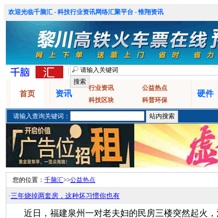
欢迎光临千脑汇 - 科技行业资讯网络汇聚平台 - 惟翔资讯
行业资讯
公益热点
资讯
硬件
首页
科技区块
科普环保
请输入查询关键词：
您的位置：
千脑汇
>>
公益热点
·
三年烧掉两套房，这种坏习惯你也有
近日，福建泉州一对老夫妇的民房三楼突然起火，