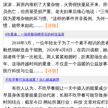
滚滚，厨房内堆积了大量杂物，火势很快蔓延开来。所
员伤亡，但房屋受损严重。老夫妇事后痛心地说：“三
因为爱堆杂物的坏习惯。”这样的事件并非孤例。为何
惯，能带来如此........
【详细】
·
8年重逢：一场骨髓捐赠背后的科技温度
2018年3月，一位年轻女子为了一个素不相识的患
毅然捐献造血干细胞。2026年4月8日，在四川成都，
捐者终于第一次相见。两人紧紧相拥时，距离那场生命
年。这场跨越时间的重逢，不仅是一个温暖的公益故事
医疗科技与公益........
【详细】
·
不吃早餐可加速减重？当心越减越胖
有些人认为，不吃早餐能让一天中摄入的能量减少
早晨身体需要能量启动代谢，长期不吃早餐可能导致身体的
时间结点：截至今日 网站所属行业：科技 文章对应栏