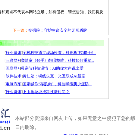
容和观点不代表本网站立场，如有侵权，请您告知，我们将及
下一篇：
交强险：守护生命安全的无形盾牌
[
行业资讯
]
宇树科技通过现场检查，科创板IPO将于6...
[
互联网+
]
窦靖童《歌手》翻唱窦唯：科技如何重塑...
[
互联网+
]
母亲节科技温情：AI助你大声说出爱
[
软件技术
]
黄仁勋：铜线失宠，光互联成AI新宠
[
电脑汽车
]
国家喊你“存肌肉”，科技赋能肌少症防...
[
行业资讯
]
上山捡垃圾成科技新时尚？
本站部分资源来自网友上传，如果无意之中侵犯了您的版
日内删除。