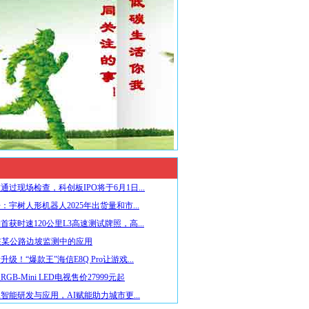
通过现场检查，科创板IPO将于6月1日...
：宇树人形机器人2025年出货量和市...
首获时速120公里L3高速测试牌照，高...
在某公路边坡监测中的应用
级！“爆款王”海信E8Q Pro让游戏...
GB-Mini LED电视售价27999元起
智能研发与应用，AI赋能助力城市更...