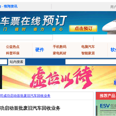
 - 惟翔资讯
用
公益热点
手机数码
电脑汽车
硬件
软
科普环保
家电耗材
智能家居
司成功启动首批废旧汽车回收业务
推荐产品
功启动首批废旧汽车回收业务