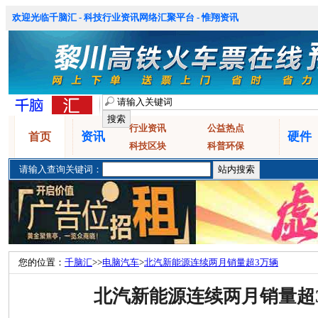
欢迎光临千脑汇 - 科技行业资讯网络汇聚平台 - 惟翔资讯
行业资讯
公益热点
资讯
硬件
首页
科技区块
科普环保
请输入查询关键词：
您的位置：
千脑汇
>>
电脑汽车
>
北汽新能源连续两月销量超3万辆
北汽新能源连续两月销量超