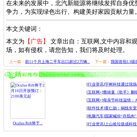
在未来的发展中，北汽新能源将继续发挥自身优
争力，为实现绿色出行、构建美好家园贡献力量
本文关键词：
本文为
【广告】
文章出自：互联网,文中内容和
场，如有侵权，请您告知，我们将及时处理。
上一篇：
前11个月上海二手车出口超过2万辆...
下一篇：
我国首批L3级
[
行业资讯
]
宇树科技通过现场检
[
互联网+
]
窦靖童《歌手》翻唱
[
互联网+
]
母亲节科技温情：A
[
软件技术
]
黄仁勋：铜线失宠
[
电脑汽车
]
国家喊你“存肌肉”
Oculus Rift将于...
[
行业资讯
]
上山捡垃圾成科技