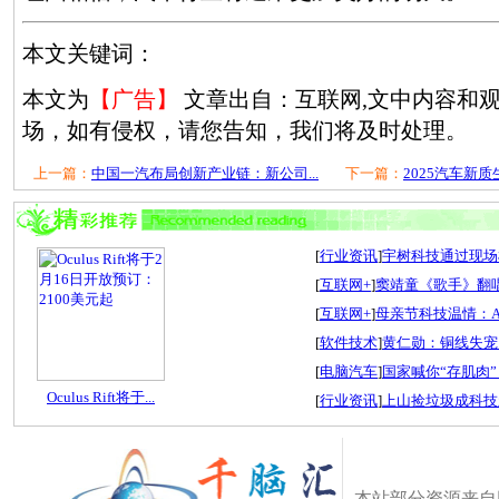
本文关键词：
本文为
【广告】
文章出自：互联网,文中内容和
场，如有侵权，请您告知，我们将及时处理。
上一篇：
中国一汽布局创新产业链：新公司...
下一篇：
2025汽车新质
[
行业资讯
]
宇树科技通过现场检
[
互联网+
]
窦靖童《歌手》翻唱
[
互联网+
]
母亲节科技温情：A
[
软件技术
]
黄仁勋：铜线失宠
[
电脑汽车
]
国家喊你“存肌肉”
Oculus Rift将于...
[
行业资讯
]
上山捡垃圾成科技
本站部分资源来自