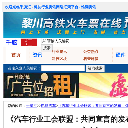
欢迎光临千脑汇 - 科技行业资讯网络汇聚平台 - 惟翔资讯
行业资讯
公益热点
资讯
硬件
首页
科技区块
科普环保
请输入查询关键词：
您的位置：
千脑汇
>>
电脑汽车
>
《汽车行业工会联盟：共同宣言的发布，
《汽车行业工会联盟：共同宣言的发