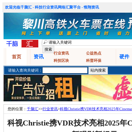
欢迎光临千脑汇 - 科技行业资讯网络汇聚平台 - 惟翔资讯
行业资讯
公益热点
资讯
硬件
首页
科技区块
科普环保
请输入查询关键词：
您的位置：
千脑汇
>>
行业资讯
>
科视Christie携VDR技术亮相2025年Cin
科视Christie携VDR技术亮相2025年C