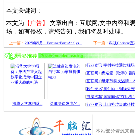
本文关键词：
本文为
【广告】
文章出自：互联网,文中内容和
场，如有侵权，请您告知，我们将及时处理。
上一篇：
2025年5月，FortinetFortiAnalyz...
下一篇：
科视Christi
[
行业资讯
]
宇树科技通过现场检
[
互联网+
]
窦靖童《歌手》翻唱
[
互联网+
]
母亲节科技温情：A
[
软件技术
]
黄仁勋：铜线失宠
[
电脑汽车
]
国家喊你“存肌肉”
清华大学李稻葵...
边健身边发电的...
[
行业资讯
]
上山捡垃圾成科技
本站部分资源来自