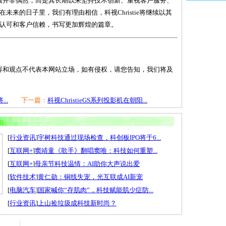
4年的佳绩并非偶然，而是其长期以来坚持技术创新、重视客户服务、
来的日子里，我们有理由相信，科视Christie将继续以其
认可和客户信赖，书写更加辉煌的篇章。
容和观点不代表本网站立场，如有侵权，请您告知，我们将及
...
下一篇：
科视ChristieGS系列投影机在朝阳...
[
行业资讯
]
宇树科技通过现场检查，科创板IPO将于6...
[
互联网+
]
窦靖童《歌手》翻唱窦唯：科技如何重塑...
[
互联网+
]
母亲节科技温情：AI助你大声说出爱
[
软件技术
]
黄仁勋：铜线失宠，光互联成AI新宠
[
电脑汽车
]
国家喊你“存肌肉”，科技赋能肌少症防...
[
行业资讯
]
上山捡垃圾成科技新时尚？