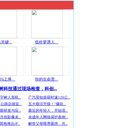
关键...
低价更诱人...
16上将...
你的生命里...
树科技通过现场检查，科创...
树人形机...
广汽昊铂首获时速120公...
公路边坡监...
五大狠活升级！“爆款...
研发与应...
最近的年轻人，开始流...
创影像未...
未成年人网络保护条例...
斯莫格推出iP...
解答父母喂养困惑，共...