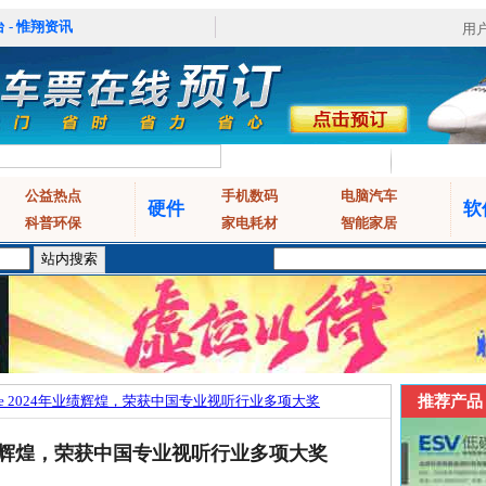
 - 惟翔资讯
用
公益热点
手机数码
电脑汽车
硬件
软
科普环保
家电耗材
智能家居
stie 2024年业绩辉煌，荣获中国专业视听行业多项大奖
推荐产品
24年业绩辉煌，荣获中国专业视听行业多项大奖