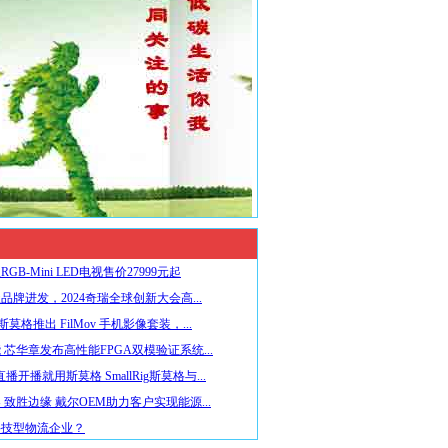
GB-Mini LED电视售价27999元起
品牌进发，2024奇瑞全球创新大会高...
ig斯莫格推出 FilMov 手机影像套装，...
 芯华章发布高性能FPGA双模验证系统...
播开播就用斯莫格 SmallRig斯莫格与...
 致胜边缘 戴尔OEM助力客户实现能源...
科技型物流企业？