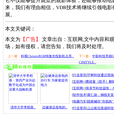
它不仅能够提升观众的观影体验，还能够推动电
来，我们有理由相信，VDR技术将继续引领电影
展。
本文关键词：
本文为
【广告】
文章出自：互联网,文中内容和
场，如有侵权，请您告知，我们将及时处理。
上一篇：
科视ChristieRGB纯激光投影机点亮...
下一篇：
中影科技亮相GS
CINITYLE...
[
行业资讯
]
宇树科技通过现场检
[
互联网+
]
窦靖童《歌手》翻唱
[
互联网+
]
母亲节科技温情：A
[
软件技术
]
黄仁勋：铜线失宠
[
电脑汽车
]
国家喊你“存肌肉”
清华大学李稻葵...
边健身边发电的...
[
行业资讯
]
上山捡垃圾成科技