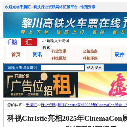
欢迎光临千脑汇 - 科技行业资讯网络汇聚平台 - 惟翔资讯
行业资讯
公益热点
资讯
硬件
首页
科技区块
科普环保
请输入查询关键词：
您的位置：
千脑汇
>>
行业资讯
>
科视Christie亮相2025年CinemaCon
科视Christie亮相2025年CinemaC