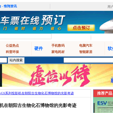
 - 惟翔资讯
用
公益热点
手机数码
电脑汽车
硬件
软
科普环保
家电耗材
智能家居
istieGS系列投影机在朝阳古生物化石博物馆的光影奇迹
推荐产品
列投影机在朝阳古生物化石博物馆的光影奇迹