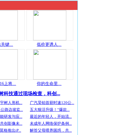
关键...
低价更诱人...
16上将...
你的生命里...
树科技通过现场检查，科创...
树人形机...
广汽昊铂首获时速120公...
公路边坡监...
五大狠活升级！“爆款...
研发与应...
最近的年轻人，开始流...
创影像未...
未成年人网络保护条例...
斯莫格推出iP...
解答父母喂养困惑，共...