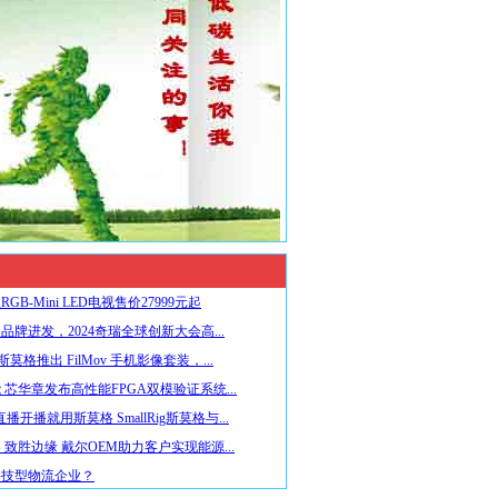
GB-Mini LED电视售价27999元起
品牌进发，2024奇瑞全球创新大会高...
ig斯莫格推出 FilMov 手机影像套装，...
 芯华章发布高性能FPGA双模验证系统...
播开播就用斯莫格 SmallRig斯莫格与...
 致胜边缘 戴尔OEM助力客户实现能源...
科技型物流企业？