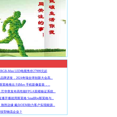
GB-Mini LED电视售价27999元起
品牌进发，2024奇瑞全球创新大会高...
ig斯莫格推出 FilMov 手机影像套装，...
 芯华章发布高性能FPGA双模验证系统...
播开播就用斯莫格 SmallRig斯莫格与...
 致胜边缘 戴尔OEM助力客户实现能源...
科技型物流企业？