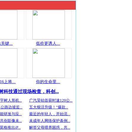
关键...
低价更诱人...
16上将...
你的生命里...
树科技通过现场检查，科创...
树人形机...
广汽昊铂首获时速120公...
公路边坡监...
五大狠活升级！“爆款...
研发与应...
最近的年轻人，开始流...
创影像未...
未成年人网络保护条例...
斯莫格推出iP...
解答父母喂养困惑，共...