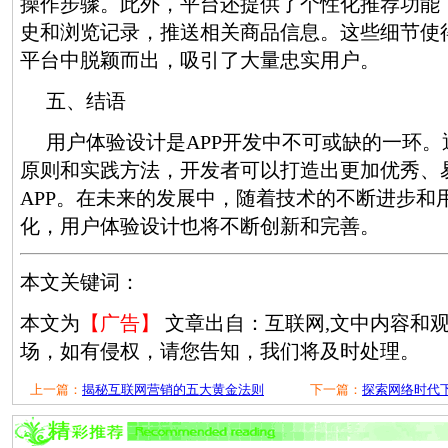
操作步骤。此外，平台还提供了个性化推荐功能
史和浏览记录，推送相关商品信息。这些细节使
平台中脱颖而出，吸引了大量忠实用户。
五、结语
用户体验设计是APP开发中不可或缺的一环
原则和实践方法，开发者可以打造出更加优秀、
APP。在未来的发展中，随着技术的不断进步和
化，用户体验设计也将不断创新和完善。
本文关键词：
本文为
【广告】
文章出自：互联网,文中内容和
场，如有侵权，请您告知，我们将及时处理。
上一篇：
揭秘互联网营销的五大黄金法则
下一篇：
探索网络时代