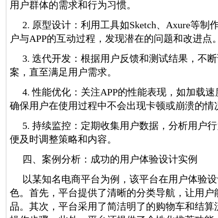
用户群体的需求和行为习惯。
2. 原型设计：利用工具如Sketch、Axure
户与APP的互动过程，发现潜在的问题和改进点
3. 迭代开发：根据用户反馈和测试结果，不
案，直至满足用户需求。
4. 性能优化：关注APP的性能表现，如加载
确保用户在使用过程中不会出现卡顿或崩溃的情
5. 持续监控：定期收集用户数据，分析用户
便及时调整策略和内容。
四、案例分析：成功的用户体验设计实例
以某知名电商平台为例，该平台在用户体验设
色。首先，平台提供了清晰的分类导航，让用户
品。其次，平台采用了简洁明了的购物车和结算