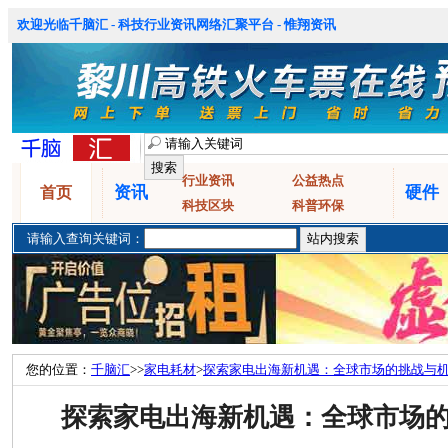
欢迎光临千脑汇 - 科技行业资讯网络汇聚平台 - 惟翔资讯
行业资讯
公益热点
资讯
硬件
首页
科技区块
科普环保
请输入查询关键词：
您的位置：
千脑汇
>>
家电耗材
>
探索家电出海新机遇：全球市场的挑战与
探索家电出海新机遇：全球市场