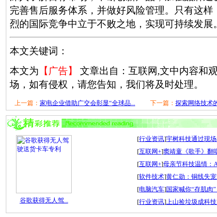
完善售后服务体系，并做好风险管理。只有这样
烈的国际竞争中立于不败之地，实现可持续发展
本文关键词：
本文为
【广告】
文章出自：互联网,文中内容和
场，如有侵权，请您告知，我们将及时处理。
上一篇：
家电企业借助广交会彰显“全球品...
下一篇：
探索网络技术的
[
行业资讯
]
宇树科技通过现场检
[
互联网+
]
窦靖童《歌手》翻唱
[
互联网+
]
母亲节科技温情：A
[
软件技术
]
黄仁勋：铜线失宠
[
电脑汽车
]
国家喊你“存肌肉”
谷歌获得无人驾...
[
行业资讯
]
上山捡垃圾成科技