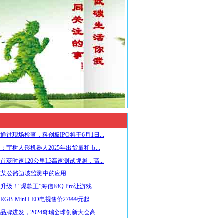
通过现场检查，科创板IPO将于6月1日...
：宇树人形机器人2025年出货量和市...
首获时速120公里L3高速测试牌照，高...
在某公路边坡监测中的应用
级！“爆款王”海信E8Q Pro让游戏...
GB-Mini LED电视售价27999元起
品牌进发，2024奇瑞全球创新大会高...