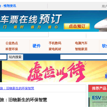
 - 惟翔资讯
用
公益热点
手机数码
电脑汽车
硬件
软
科普环保
家电耗材
智能家居
旅：旧物新生的环保智慧
推荐产品
旅：旧物新生的环保智慧