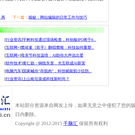
，再
下一篇：
揭秘：网站编辑的日常工作与技巧
[
行业资讯
]
宇树科技通过现场检查，科创板IPO将于6...
[
互联网+
]
窦靖童《歌手》翻唱窦唯：科技如何重塑...
[
互联网+
]
母亲节科技温情：AI助你大声说出爱
[
软件技术
]
黄仁勋：铜线失宠，光互联成AI新宠
[
电脑汽车
]
国家喊你“存肌肉”，科技赋能肌少症防...
[
行业资讯
]
上山捡垃圾成科技新时尚？
本站部分资源来自网友上传，如果无意之中侵犯了您的版
日内删除。
Copyright @ 2012-2015
千脑汇
保留所有权利