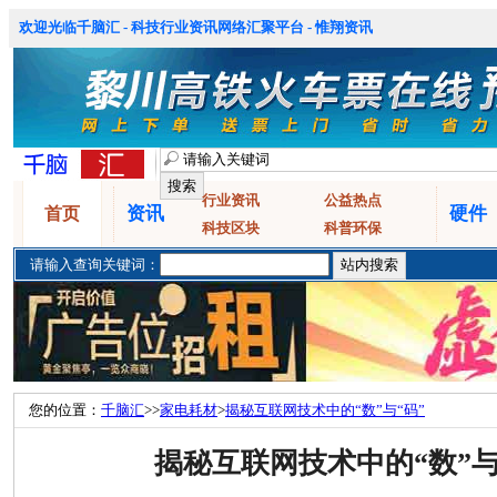
欢迎光临千脑汇 - 科技行业资讯网络汇聚平台 - 惟翔资讯
行业资讯
公益热点
资讯
硬件
首页
科技区块
科普环保
请输入查询关键词：
您的位置：
千脑汇
>>
家电耗材
>
揭秘互联网技术中的“数”与“码”
揭秘互联网技术中的“数”与