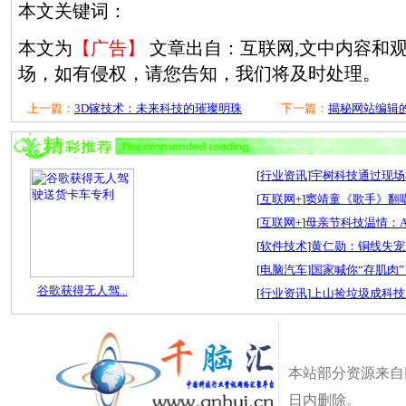
本文关键词：
本文为
【广告】
文章出自：互联网,文中内容和
场，如有侵权，请您告知，我们将及时处理。
上一篇：
3D镓技术：未来科技的璀璨明珠
下一篇：
揭秘网站编辑的
[
行业资讯
]
宇树科技通过现场检
[
互联网+
]
窦靖童《歌手》翻唱
[
互联网+
]
母亲节科技温情：A
[
软件技术
]
黄仁勋：铜线失宠
[
电脑汽车
]
国家喊你“存肌肉”
谷歌获得无人驾...
[
行业资讯
]
上山捡垃圾成科技
本站部分资源来自
日内删除。