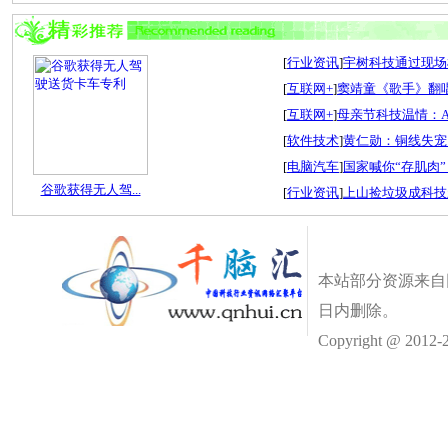
[
行业资讯
]
宇树科技通过现场检
[
互联网+
]
窦靖童《歌手》翻唱
[
互联网+
]
母亲节科技温情：A
[
软件技术
]
黄仁勋：铜线失宠
[
电脑汽车
]
国家喊你“存肌肉”
谷歌获得无人驾...
[
行业资讯
]
上山捡垃圾成科技
本站部分资源来自
日内删除。
Copyright @ 2012-