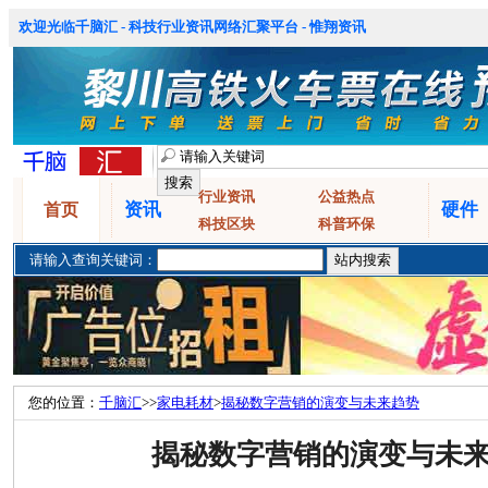
欢迎光临千脑汇 - 科技行业资讯网络汇聚平台 - 惟翔资讯
行业资讯
公益热点
资讯
硬件
首页
科技区块
科普环保
请输入查询关键词：
您的位置：
千脑汇
>>
家电耗材
>
揭秘数字营销的演变与未来趋势
揭秘数字营销的演变与未