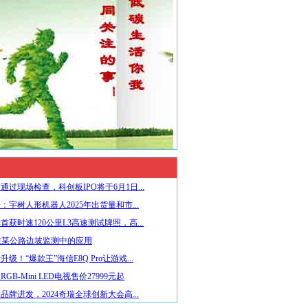
通过现场检查，科创板IPO将于6月1日...
：宇树人形机器人2025年出货量和市...
首获时速120公里L3高速测试牌照，高...
在某公路边坡监测中的应用
级！“爆款王”海信E8Q Pro让游戏...
GB-Mini LED电视售价27999元起
品牌进发，2024奇瑞全球创新大会高...