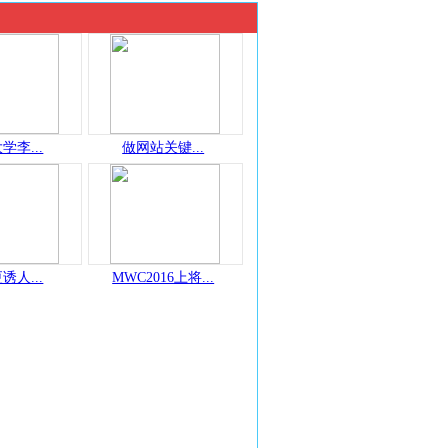
学李...
做网站关键...
诱人...
MWC2016上将...