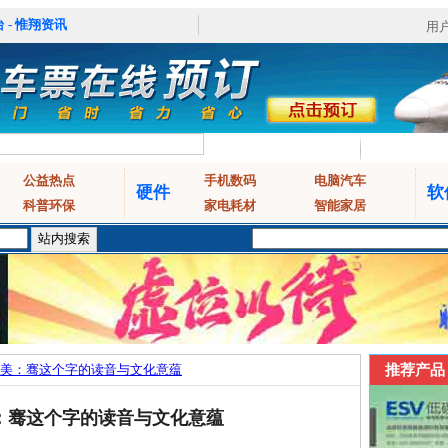
 - 惟翔资讯
用
公益热点
手机数码
电脑汽车
硬件
软
科普环保
家电耗材
智能家居
美：骞这个字的读音与文化意蕴
推荐产品
：骞这个字的读音与文化意蕴