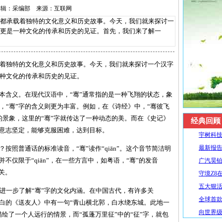
-1 编辑：采编部 来源：互联网
承载着独特的文化意义和历史故事。今天，我们就来探讨一
更是一种文化的传承和历史的见证。首先，我们来了解一
着独特的文化意义和历史故事。今天，我们就来探讨一个汉字
种文化的传承和历史的见证。
基本含义。在现代汉语中，“骞”通常指的是一种飞翔的状态，象
，“骞”字的含义则更为丰富。例如，在《诗经》中，“骞彼飞
的景象，这里的“骞”字就传达了一种动态的美。而在《史记》
经典回顾
的意志坚定，能够克服困难，达到目标。
宇树科技
最新报告
按照普通话的标准读音，“骞”读作“qiān”。这个音节简洁明
不仅限于“qiān”，在一些方言中，如粤语，“骞”的发音
广汽昊铂
有关。
守境Z8
五大狠活升
进一步了解“骞”字的文化内涵。在中国古代，有许多关
全球首款R
李白的《送友人》中有一句“青山横北郭，白水绕东城。此地一
向世界级
描绘了一个人远行的情景，而“孤蓬万里征”中的“征”字，就包