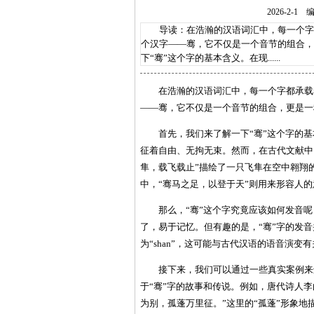
2026-2
导读：在浩瀚的汉语词汇中，每一个字都
个汉字——骞，它不仅是一个音节的组合，
下“骞”这个字的基本含义。在现......
在浩瀚的汉语词汇中，每一个字都承载
——骞，它不仅是一个音节的组合，更是一
首先，我们来了解一下“骞”这个字的
征着自由、无拘无束。然而，在古代文献中
隼，载飞载止”描绘了一只飞隼在空中翱翔
中，“骞马之足，以登于天”则用来形容人
那么，“骞”这个字究竟应该如何发音呢？
了，易于记忆。但有趣的是，“骞”字的发音并
为“shan”，这可能与古代汉语的语音演变
接下来，我们可以通过一些真实案例来
于“骞”字的故事和传说。例如，唐代诗人
为别，孤蓬万里征。”这里的“孤蓬”形象地