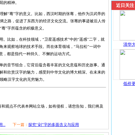
不屈的精神。
近日关注
理解“骞”字的意义。比如，西汉时期的张骞，他作为汉武帝的
绸之路，促进了东西方的经济文化交流。张骞的事迹被后人传
“骞”字所蕴含的积极意义。
用。比如，在科技领域，“卫星遥感技术”中的“遥感”二字，就
清华大
视角来观察地球的技术手段。而在体育领域，“马拉松”一词中
寓意，都是指代一种持久、不懈的运动方式。
简单的音节组合，它背后蕴含着丰富的文化意蕴和历史故事。通
理解和欣赏汉字的魅力，感受到中华文化的博大精深。在未来的
领略汉字文化的无穷魅力。
低价更
容和观点不代表本网站立场，如有侵权，请您告知，我们将及
..
下一篇：
探究“剁”字的多面含义与应用