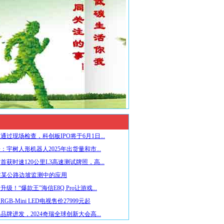
通过现场检查，科创板IPO将于6月1日...
：宇树人形机器人2025年出货量和市...
首获时速120公里L3高速测试牌照，高...
在某公路边坡监测中的应用
级！“爆款王”海信E8Q Pro让游戏...
GB-Mini LED电视售价27999元起
品牌进发，2024奇瑞全球创新大会高...