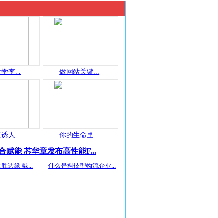
学李...
做网站关键...
诱人...
你的生命里...
合赋能 芯华章发布高性能F...
胜边缘 戴...
什么是科技型物流企业...