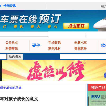
 - 惟翔资讯
用
公益热点
手机数码
电脑汽车
硬件
软
科普环保
家电耗材
智能家居
孩子成长的意义
推荐产品
琴对孩子成长的意义