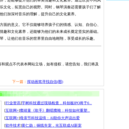
养，还能够提升他们的审美情趣和文化素养。通过欣赏不同风
乐文化，拓宽自己的视野。同时，钢琴演奏还需要孩子们了解
他们加深对音乐的理解，提升自己的文化素养。
方面的意义。它不仅能够培养孩子们的情感、认知、自信心、
情趣和文化素养，还能够为他们的未来成长奠定坚实的基础。
琴，让他们在音乐的世界里自由地翱翔，享受成长的乐趣。
容和观点不代表本网站立场，如有侵权，请您告知，我们将及
下一篇：
挥动画笔寻找自信(图)
[
行业资讯
]
宇树科技通过现场检查，科创板IPO将于6...
[
互联网+
]
窦靖童《歌手》翻唱窦唯：科技如何重塑...
[
互联网+
]
母亲节科技温情：AI助你大声说出爱
[
软件技术
]
黄仁勋：铜线失宠，光互联成AI新宠