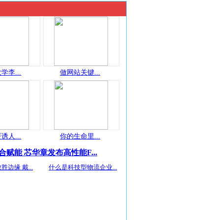
学李...
做网站关键...
诱人...
你的生命里...
合赋能 芯华章发布高性能F...
胜边缘 戴...
什么是科技型物流企业...