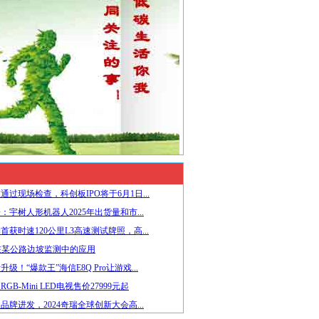
通过现场检查，科创板IPO将于6月1日...
：宇树人形机器人2025年出货量和市...
首获时速120公里L3高速测试牌照，高...
在某公路边坡监测中的应用
级！“爆款王”海信E8Q Pro让游戏...
GB-Mini LED电视售价27999元起
品牌进发，2024奇瑞全球创新大会高...