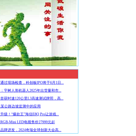
通过现场检查，科创板IPO将于6月1日...
：宇树人形机器人2025年出货量和市...
首获时速120公里L3高速测试牌照，高...
在某公路边坡监测中的应用
级！“爆款王”海信E8Q Pro让游戏...
GB-Mini LED电视售价27999元起
品牌进发，2024奇瑞全球创新大会高...