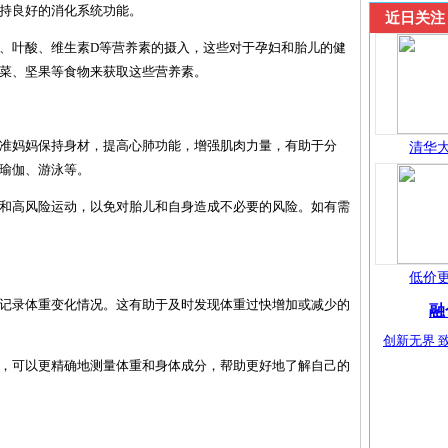
持良好的消化系统功能。
近日关注
、铁、叶酸、维生素D等营养素的摄入，这些对于孕妇和胎儿的健
菜、坚果等食物来获取这些营养素。
帮助准妈妈保持身材，提高心肺功能，增强肌肉力量，有助于分
清华大
瑜伽、游泳等。
运动和高风险运动，以免对胎儿和自身造成不必要的风险。如有需
低价更
重，记录体重变化情况。这有助于及时发现体重过快增加或减少的
融
创新无界 致
能秤，可以更精确地测量体重和身体成分，帮助更好地了解自己的