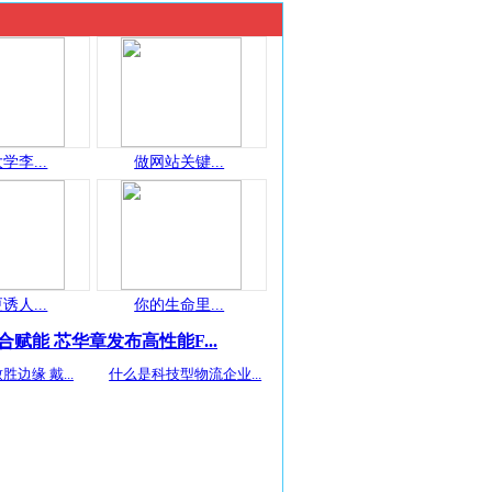
学李...
做网站关键...
诱人...
你的生命里...
合赋能 芯华章发布高性能F...
胜边缘 戴...
什么是科技型物流企业...