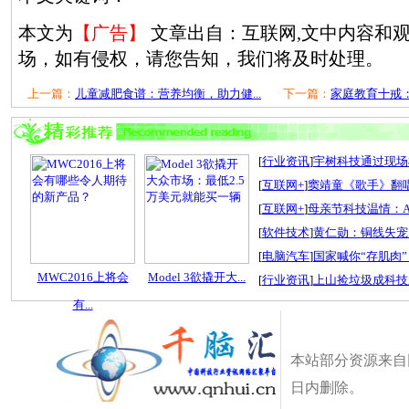
本文为
【广告】
文章出自：互联网,文中内容和
场，如有侵权，请您告知，我们将及时处理。
上一篇：
儿童减肥食谱：营养均衡，助力健...
下一篇：
家庭教育十戒：
[
行业资讯
]
宇树科技通过现场检
[
互联网+
]
窦靖童《歌手》翻唱
[
互联网+
]
母亲节科技温情：A
[
软件技术
]
黄仁勋：铜线失宠
[
电脑汽车
]
国家喊你“存肌肉”
MWC2016上将会
Model 3欲撬开大...
[
行业资讯
]
上山捡垃圾成科技
有...
本站部分资源来自
日内删除。