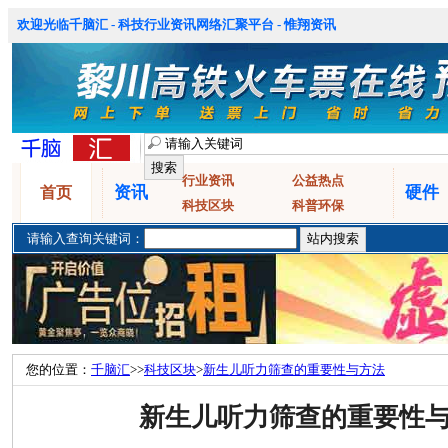
欢迎光临千脑汇 - 科技行业资讯网络汇聚平台 - 惟翔资讯
行业资讯
公益热点
资讯
硬件
首页
科技区块
科普环保
请输入查询关键词：
您的位置：
千脑汇
>>
科技区块
>
新生儿听力筛查的重要性与方法
新生儿听力筛查的重要性