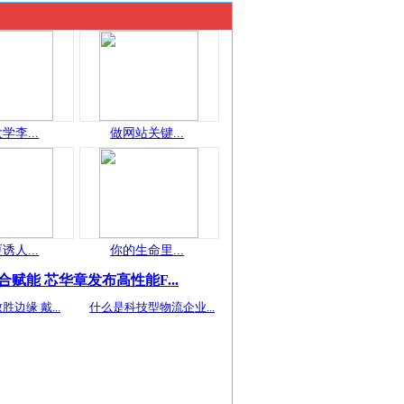
学李...
做网站关键...
诱人...
你的生命里...
合赋能 芯华章发布高性能F...
胜边缘 戴...
什么是科技型物流企业...