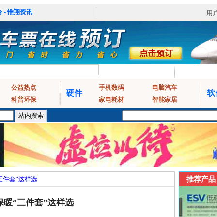
 - 惟翔资讯
用
公益热点
手机数码
电脑汽车
硬件
软
科普环保
家电耗材
智能家居
三件套”这样选
推荐产品
保暖“三件套”这样选