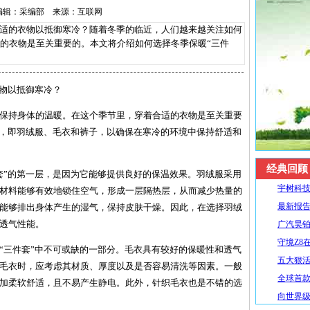
20 编辑：采编部 来源：互联网
适的衣物以抵御寒冷？随着冬季的临近，人们越来越关注如何
的衣物是至关重要的。本文将介绍如何选择冬季保暖“三件
衣物以抵御寒冷？
保持身体的温暖。在这个季节里，穿着合适的衣物是至关重要
”，即羽绒服、毛衣和裤子，以确保在寒冷的环境中保持舒适和
经典回顾
套”的第一层，是因为它能够提供良好的保温效果。羽绒服采用
宇树科技
材料能够有效地锁住空气，形成一层隔热层，从而减少热量的
最新报告
能够排出身体产生的湿气，保持皮肤干燥。因此，在选择羽绒
透气性能。
广汽昊铂
守境Z8
“三件套”中不可或缺的一部分。毛衣具有较好的保暖性和透气
五大狠活升
毛衣时，应考虑其材质、厚度以及是否容易清洗等因素。一般
全球首款R
加柔软舒适，且不易产生静电。此外，针织毛衣也是不错的选
向世界级