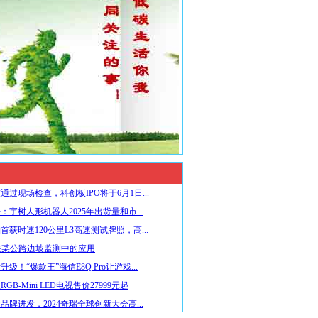
通过现场检查，科创板IPO将于6月1日...
：宇树人形机器人2025年出货量和市...
首获时速120公里L3高速测试牌照，高...
在某公路边坡监测中的应用
级！“爆款王”海信E8Q Pro让游戏...
GB-Mini LED电视售价27999元起
品牌进发，2024奇瑞全球创新大会高...