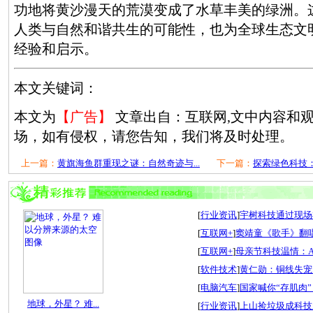
功地将黄沙漫天的荒漠变成了水草丰美的绿洲。
人类与自然和谐共生的可能性，也为全球生态文
经验和启示。
本文关键词：
本文为
【广告】
文章出自：互联网,文中内容和
场，如有侵权，请您告知，我们将及时处理。
上一篇：
黄旗海鱼群重现之谜：自然奇迹与...
下一篇：
探索绿色科技：
[
行业资讯
]
宇树科技通过现场检
[
互联网+
]
窦靖童《歌手》翻唱
[
互联网+
]
母亲节科技温情：A
[
软件技术
]
黄仁勋：铜线失宠
[
电脑汽车
]
国家喊你“存肌肉”
地球，外星？ 难...
[
行业资讯
]
上山捡垃圾成科技