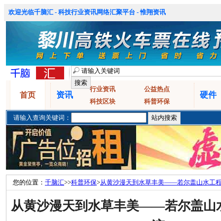
欢迎光临千脑汇 - 科技行业资讯网络汇聚平台 - 惟翔资讯
行业资讯
公益热点
资讯
硬件
首页
科技区块
科普环保
请输入查询关键词：
您的位置：
千脑汇
>>
科普环保
>
从黄沙漫天到水草丰美——若尔盖山水工
从黄沙漫天到水草丰美——若尔盖山