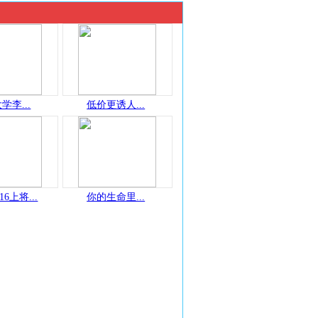
学李...
低价更诱人...
16上将...
你的生命里...