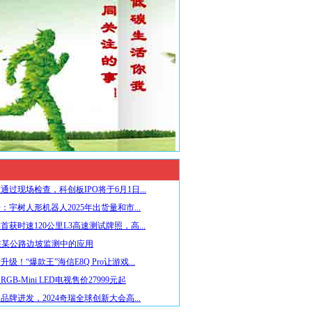
通过现场检查，科创板IPO将于6月1日...
：宇树人形机器人2025年出货量和市...
首获时速120公里L3高速测试牌照，高...
在某公路边坡监测中的应用
级！“爆款王”海信E8Q Pro让游戏...
GB-Mini LED电视售价27999元起
品牌进发，2024奇瑞全球创新大会高...