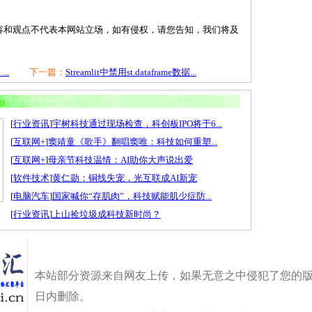
容和观点不代表本网站立场，如有侵权，请您告知，我们将及
..
下一篇：
Streamlit中禁用st.dataframe数据...
[
行业资讯
]
宇树科技通过现场检查，科创板IPO将于6...
[
互联网+
]
窦靖童《歌手》翻唱窦唯：科技如何重塑...
[
互联网+
]
母亲节科技温情：AI助你大声说出爱
[
软件技术
]
黄仁勋：铜线失宠，光互联成AI新宠
[
电脑汽车
]
国家喊你“存肌肉”，科技赋能肌少症防...
[
行业资讯
]
上山捡垃圾成科技新时尚？
本站部分资源来自网友上传，如果无意之中侵犯了您的版
日内删除。