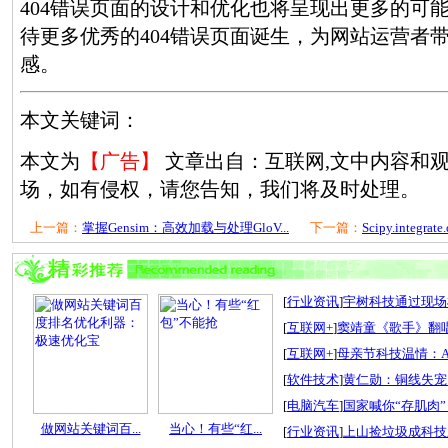
404错误页面的设计和优化也将呈现出更多的可
待更多优秀的404错误页面诞生，为网站运营者
感。
本文关键词：
本文为
【广告】
文章出自：互联网,文中内容和
场，如有侵权，请您告知，我们将及时处理。
上一篇：
掌握Gensim：高效加载与处理GloV...
下一篇：
Scipy.integra
[
行业资讯
]
宇树科技通过现场检
[
互联网+
]
窦靖童《歌手》翻唱
[
互联网+
]
母亲节科技温情：A
[
软件技术
]
黄仁勋：铜线失宠
[
电脑汽车
]
国家喊你“存肌肉”
做网站关键词百...
当心！有些“红...
[
行业资讯
]
上山捡垃圾成科技