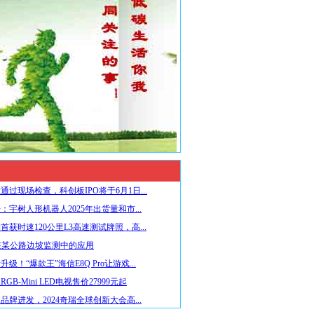
通过现场检查，科创板IPO将于6月1日...
：宇树人形机器人2025年出货量和市...
首获时速120公里L3高速测试牌照，高...
在某公路边坡监测中的应用
级！“爆款王”海信E8Q Pro让游戏...
GB-Mini LED电视售价27999元起
品牌进发，2024奇瑞全球创新大会高...