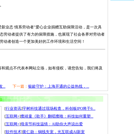
。
爱新业态·情系劳动者”爱心企业捐赠互助保障活动，是一次具
态劳动者提供了有力的保障措施，也展现了社会各界对劳动者
劳动者创造一个更加美好的工作环境和生活空间！
容和观点不代表本网站立场，如有侵权，请您告知，我们将及
..
下一篇：
银龄守护：上海开通的公益热线，...
[
行业资讯
]
宇树科技通过现场检查，科创板IPO将于6...
[
互联网+
]
窦靖童《歌手》翻唱窦唯：科技如何重塑...
[
互联网+
]
母亲节科技温情：AI助你大声说出爱
[
软件技术
]
黄仁勋：铜线失宠，光互联成AI新宠