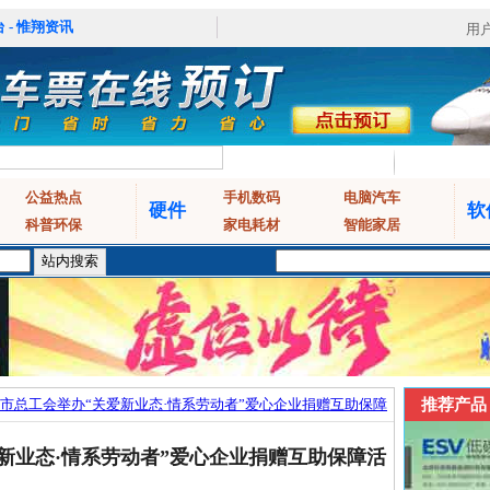
 - 惟翔资讯
用
公益热点
手机数码
电脑汽车
硬件
软
科普环保
家电耗材
智能家居
市总工会举办“关爱新业态·情系劳动者”爱心企业捐赠互助保障
推荐产品
新业态·情系劳动者”爱心企业捐赠互助保障活