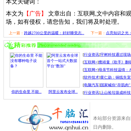
本文关键词：
本文为
【广告】
文章出自：互联网,文中内容和
场，如有侵权，请您告知，我们将及时处理。
上一篇：
跨越2700公里的温暖：好好睡觉志...
下一篇：
点亮知识之光：
[
行业资讯
]
宇树科技通过现场检
[
互联网+
]
窦靖童《歌手》翻唱
[
互联网+
]
母亲节科技温情：A
[
软件技术
]
黄仁勋：铜线失宠
[
电脑汽车
]
国家喊你“存肌肉”
你的生命里 不能...
阿里云发布全球...
[
行业资讯
]
上山捡垃圾成科技
本站部分资源来自
日内删除。