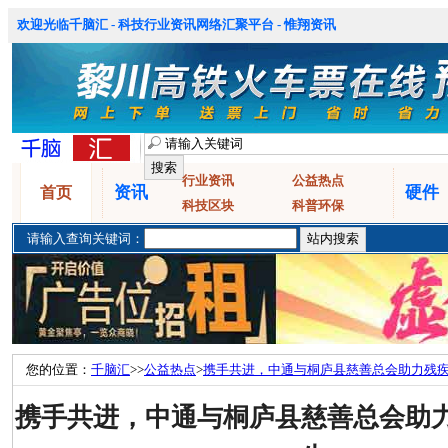
欢迎光临千脑汇 - 科技行业资讯网络汇聚平台 - 惟翔资讯
行业资讯
公益热点
资讯
硬件
首页
科技区块
科普环保
请输入查询关键词：
您的位置：
千脑汇
>>
公益热点
>
携手共进，中通与桐庐县慈善总会助力残疾
携手共进，中通与桐庐县慈善总会助力