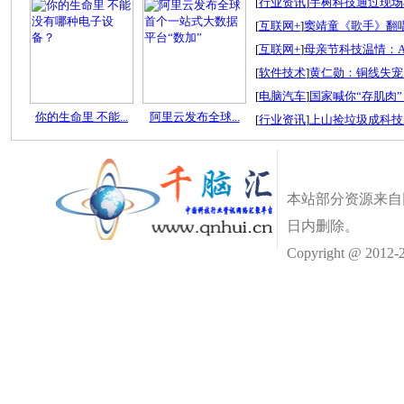
[
行业资讯
]
宇树科技通过现场检
[
互联网+
]
窦靖童《歌手》翻唱
[
互联网+
]
母亲节科技温情：A
[
软件技术
]
黄仁勋：铜线失宠
[
电脑汽车
]
国家喊你“存肌肉”
你的生命里 不能...
阿里云发布全球...
[
行业资讯
]
上山捡垃圾成科技
本站部分资源来自
日内删除。
Copyright @ 2012-