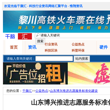
欢迎光临千脑汇 - 科技行业资讯网络汇聚平台 - 惟翔资讯
行业资讯
公益热点
资讯
硬件
首页
科技区块
科普环保
请输入查询关键词：
您的位置：
千脑汇
>>
公益热点
>
山东博兴推进志愿服务标准化建设
山东博兴推进志愿服务标准