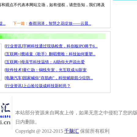
容和观点不代表本网站立场，如有侵权，请您告知，我们将及
..
下一篇：
春雨润泽，智慧之花绽放——云晨...
[
行业资讯
]
宇树科技通过现场检查，科创板IPO将于6...
[
互联网+
]
窦靖童《歌手》翻唱窦唯：科技如何重塑...
[
互联网+
]
母亲节科技温情：AI助你大声说出爱
[
软件技术
]
黄仁勋：铜线失宠，光互联成AI新宠
[
电脑汽车
]
国家喊你“存肌肉”，科技赋能肌少症防...
[
行业资讯
]
上山捡垃圾成科技新时尚？
本站部分资源来自网友上传，如果无意之中侵犯了您的版
日内删除。
Copyright @ 2012-2015
千脑汇
保留所有权利