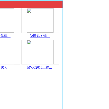
学李...
做网站关键...
诱人...
MWC2016上将...