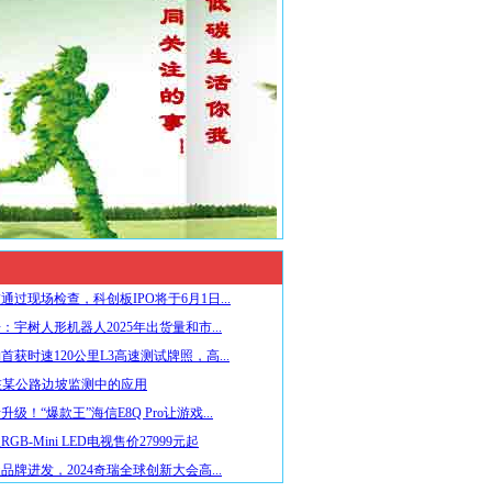
通过现场检查，科创板IPO将于6月1日...
：宇树人形机器人2025年出货量和市...
首获时速120公里L3高速测试牌照，高...
在某公路边坡监测中的应用
级！“爆款王”海信E8Q Pro让游戏...
GB-Mini LED电视售价27999元起
品牌进发，2024奇瑞全球创新大会高...