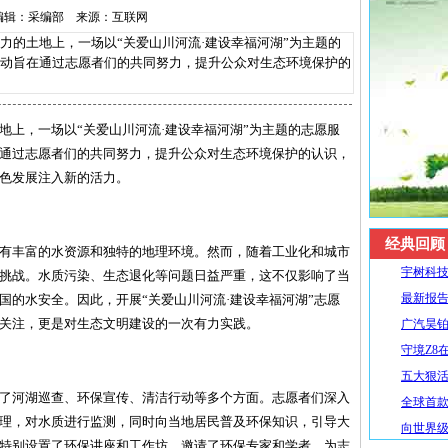
-6 编辑：采编部 来源：互联网
的土地上，一场以“关爱山川河流·建设幸福河湖”为主题的
动旨在通过志愿者们的共同努力，提升公众对生态环境保护的
地上，一场以“关爱山川河流·建设幸福河湖”为主题的志愿服
通过志愿者们的共同努力，提升公众对生态环境保护的认识，
色发展注入新的活力。
经典回顾
有丰富的水资源和独特的地理环境。然而，随着工业化和城市
宇树科技
挑战。水质污染、生态退化等问题日益严重，这不仅影响了当
最新报告
国的水安全。因此，开展“关爱山川河流·建设幸福河湖”志愿
关注，更是对生态文明建设的一次有力实践。
广汽昊铂
守境Z8
五大狠活升
了河湖巡查、环保宣传、清洁行动等多个方面。志愿者们深入
全球首款R
理，对水质进行监测，同时向当地居民普及环保知识，引导大
向世界级
特别设置了环保讲座和工作坊，邀请了环保专家和学者，为志