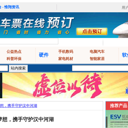
 - 惟翔资讯
用
公益热点
手机数码
电脑汽车
硬件
软
科普环保
家电耗材
智能家居
想，携手守护汉中河湖
推荐产品
梦想，携手守护汉中河湖