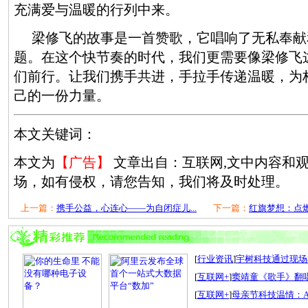
充满爱与温暖的行列中来。
梁修飞的故事是一首赞歌，它唱响了无私奉献
题。在这个快节奏的时代，我们更需要像梁修飞
们前行。让我们携手共进，手拉手传递温暖，为
己的一份力量。
本文关键词：
本文为
【广告】
文章出自：互联网,文中内容和
场，如有侵权，请您告知，我们将及时处理。
上一篇：
携手公益，心连心——为自闭症儿...
下一篇：
红旗梦想：点燃
[
行业资讯
]
宇树科技通过现场检
[
互联网+
]
窦靖童《歌手》翻唱
[
互联网+
]
母亲节科技温情：A