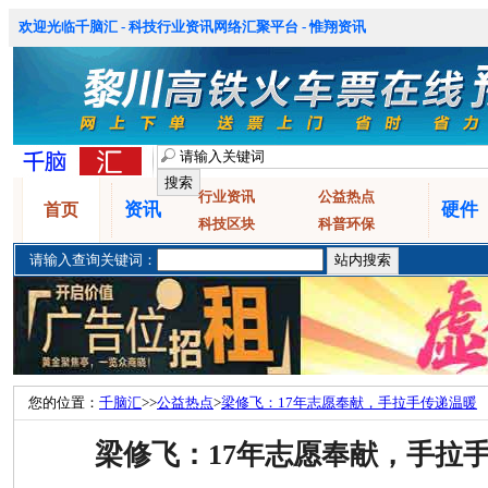
欢迎光临千脑汇 - 科技行业资讯网络汇聚平台 - 惟翔资讯
行业资讯
公益热点
资讯
硬件
首页
科技区块
科普环保
请输入查询关键词：
您的位置：
千脑汇
>>
公益热点
>
梁修飞：17年志愿奉献，手拉手传递温暖
梁修飞：17年志愿奉献，手拉