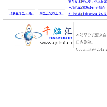
[
软件技术
]
黄仁勋：铜线失宠
[
电脑汽车
]
国家喊你“存肌肉”
你的生命里 不能...
阿里云发布全球...
[
行业资讯
]
上山捡垃圾成科技
本站部分资源来自
日内删除。
Copyright @ 2012-