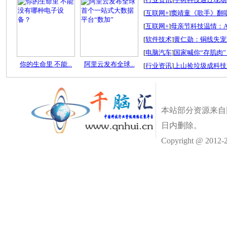
[
互联网+
]
窦靖童《歌手》翻唱
[
互联网+
]
母亲节科技温情：A
[
软件技术
]
黄仁勋：铜线失宠
[
电脑汽车
]
国家喊你“存肌肉”
你的生命里 不能...
阿里云发布全球...
[
行业资讯
]
上山捡垃圾成科技
本站部分资源来自
日内删除。
Copyright @ 2012-