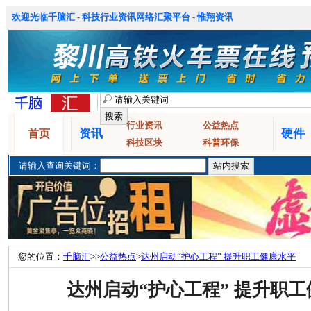
欢迎光临千脑汇 - 科技行业资讯网络汇聚平台 - 惟翔资讯
行业资讯
公益热点
资讯
硬件
首页
科技区块
科普环保
请输入查询关键词：
您的位置：
千脑汇
>>
公益热点
>
达州启动“护心工程” 提升职工健康水平
达州启动“护心工程” 提升职