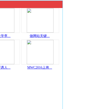
学李...
做网站关键...
诱人...
MWC2016上将...