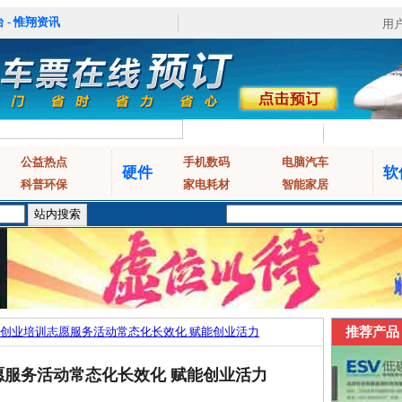
 - 惟翔资讯
用
公益热点
手机数码
电脑汽车
硬件
软
科普环保
家电耗材
智能家居
创业培训志愿服务活动常态化长效化 赋能创业活力
推荐产品
服务活动常态化长效化 赋能创业活力