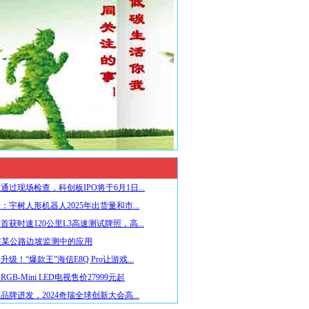
通过现场检查，科创板IPO将于6月1日...
：宇树人形机器人2025年出货量和市...
首获时速120公里L3高速测试牌照，高...
在某公路边坡监测中的应用
级！“爆款王”海信E8Q Pro让游戏...
GB-Mini LED电视售价27999元起
品牌进发，2024奇瑞全球创新大会高...