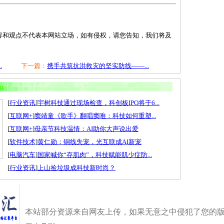
容和观点不代表本网站立场，如有侵权，请您告知，我们将及
.
下一篇：
携手共筑抗洪救灾的坚实防线——...
[
行业资讯
]
宇树科技通过现场检查，科创板IPO将于6...
[
互联网+
]
窦靖童《歌手》翻唱窦唯：科技如何重塑...
[
互联网+
]
母亲节科技温情：AI助你大声说出爱
[
软件技术
]
黄仁勋：铜线失宠，光互联成AI新宠
[
电脑汽车
]
国家喊你“存肌肉”，科技赋能肌少症防...
[
行业资讯
]
上山捡垃圾成科技新时尚？
本站部分资源来自网友上传，如果无意之中侵犯了您的版