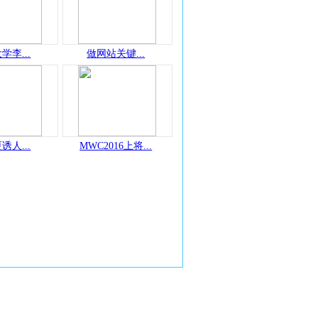
学李...
做网站关键...
诱人...
MWC2016上将...