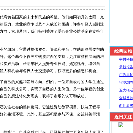
代肩负着国家的未来和民族的希望。他们如同初升的太阳，充
的压力、就业的竞争以及个人成长的困惑，许多年轻人感到迷
方向，实现梦想，我们特别关注了爱心企业公益基金在支持年
业的组织，它通过提供资金、资源和平台，帮助那些需要帮助
经典回顾
升。这个基金不仅关注物质层面的支持，更注重精神层面的培
宇树科技
和实践活动，帮助年轻人提升专业技能、拓宽视野、增强自
最新报告
轻人有机会与各界人士交流学习，获取更多的信息和机会。
广汽昊铂
了自己的兴趣和发展方向。例如，一位来自农村的大学生通过
守境Z8
自己的科技公司，实现了自己的人生价值。另一位年轻的创业
五大狠活升
自己的想法转化为现实，获得了市场的认可和成功。
全球首款R
向世界级
还关注社会的整体发展。它通过资助教育项目、扶贫工程等，
好的生活环境。此外，基金还积极参与环保、公益慈善等活
近日关注
。据统计，自基金成立以来，已经帮助超过万名年轻人实现了