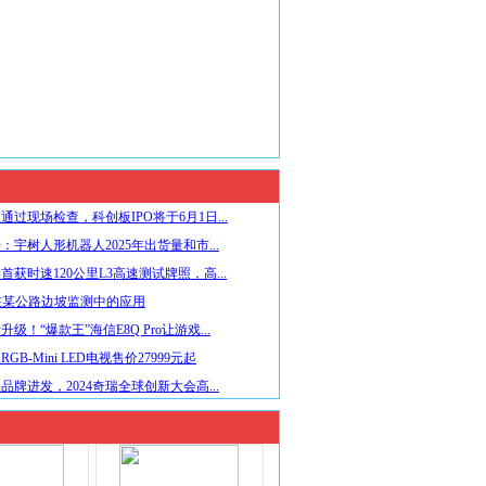
通过现场检查，科创板IPO将于6月1日...
：宇树人形机器人2025年出货量和市...
首获时速120公里L3高速测试牌照，高...
在某公路边坡监测中的应用
级！“爆款王”海信E8Q Pro让游戏...
GB-Mini LED电视售价27999元起
品牌进发，2024奇瑞全球创新大会高...