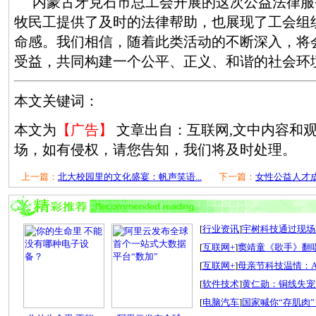
内蒙古牙克石市总工会开展的这次公益法律服
牧民工提供了及时的法律帮助，也展现了工会组
命感。我们相信，随着此类活动的不断深入，将
受益，共同构建一个公平、正义、和谐的社会环
本文关键词：
本文为
【广告】
文章出自：互联网,文中内容和
场，如有侵权，请您告知，我们将及时处理。
上一篇：
北大校园里的文化盛宴：帆声笑语...
下一篇：
女性公益人才成
[
行业资讯
]
宇树科技通过现场检
[
互联网+
]
窦靖童《歌手》翻唱
[
互联网+
]
母亲节科技温情：A
[
软件技术
]
黄仁勋：铜线失宠
[
电脑汽车
]
国家喊你“存肌肉”