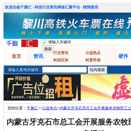
欢迎光临千脑汇 - 科技行业资讯网络汇聚平台 - 惟翔资讯
行业资讯
公益热点
资讯
硬件
首页
科技区块
科普环保
请输入查询关键词：
您的位置：
千脑汇
>>
公益热点
>
内蒙古牙克石市总工会开展服务农牧民工
内蒙古牙克石市总工会开展服务农牧