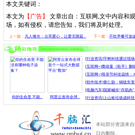
本文关键词：
本文为
【广告】
文章出自：互联网,文中内容和
场，如有侵权，请您告知，我们将及时处理。
上一篇：
凡人微光：点亮爱心，让爱无限延...
下一篇：
不吃早餐可加速
[
行业资讯
]
宇树科技通过现场检
[
互联网+
]
窦靖童《歌手》翻唱
[
互联网+
]
母亲节科技温情：A
[
软件技术
]
黄仁勋：铜线失宠
[
电脑汽车
]
国家喊你“存肌肉”
你的生命里 不能...
阿里云发布全球...
[
行业资讯
]
上山捡垃圾成科技
本站部分资源来自
日内删除。