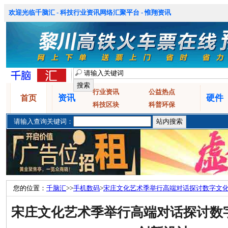
欢迎光临千脑汇 - 科技行业资讯网络汇聚平台 - 惟翔资讯
行业资讯
公益热点
资讯
硬件
首页
科技区块
科普环保
请输入查询关键词：
您的位置：
千脑汇
>>
手机数码
>
宋庄文化艺术季举行高端对话探讨数字文
宋庄文化艺术季举行高端对话探讨数