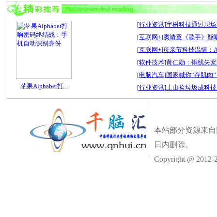
[
行业资讯
]
宇树科技通过现场检
[
互联网+
]
窦靖童《歌手》翻唱
[
互联网+
]
母亲节科技温情：A
[
软件技术
]
黄仁勋：铜线失宠
[
电脑汽车
]
国家喊你“存肌肉”
苹果Alphabet打...
[
行业资讯
]
上山捡垃圾成科技
本站部分资源来自
日内删除。
Copyright @ 2012-