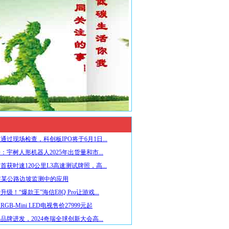
通过现场检查，科创板IPO将于6月1日...
：宇树人形机器人2025年出货量和市...
首获时速120公里L3高速测试牌照，高...
在某公路边坡监测中的应用
级！“爆款王”海信E8Q Pro让游戏...
GB-Mini LED电视售价27999元起
品牌进发，2024奇瑞全球创新大会高...