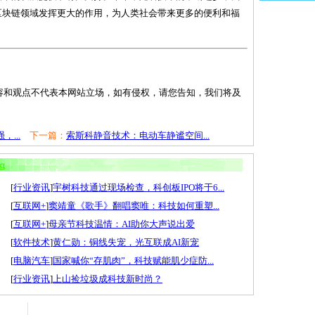
网区块链领域发挥更大的作用，为人类社会带来更多的便利和福
容和观点不代表本网站立场，如有侵权，请您告知，我们将及
...
下一篇：
索斯科静音技术：电动车静谧空间...
[
行业资讯
]
宇树科技通过现场检查，科创板IPO将于6...
[
互联网+
]
窦靖童《歌手》翻唱窦唯：科技如何重塑...
[
互联网+
]
母亲节科技温情：AI助你大声说出爱
[
软件技术
]
黄仁勋：铜线失宠，光互联成AI新宠
[
电脑汽车
]
国家喊你“存肌肉”，科技赋能肌少症防...
[
行业资讯
]
上山捡垃圾成科技新时尚？