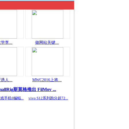
学李...
做网站关键...
诱人...
MWC2016上将...
mallRig斯莫格推出 FilMov ...
戏手机6蝙蝠...
vivo S12系列跑分超72...