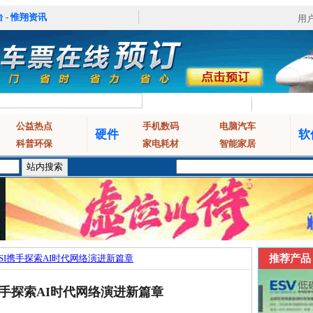
 - 惟翔资讯
用
公益热点
手机数码
电脑汽车
硬件
软
科普环保
家电耗材
智能家居
TSI携手探索AI时代网络演进新篇章
推荐产品
I携手探索AI时代网络演进新篇章