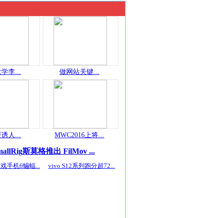
学李...
做网站关键...
诱人...
MWC2016上将...
mallRig斯莫格推出 FilMov ...
戏手机6蝙蝠...
vivo S12系列跑分超72...