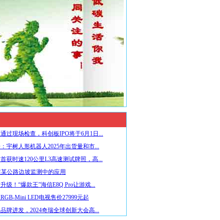
通过现场检查，科创板IPO将于6月1日...
：宇树人形机器人2025年出货量和市...
首获时速120公里L3高速测试牌照，高...
在某公路边坡监测中的应用
级！“爆款王”海信E8Q Pro让游戏...
GB-Mini LED电视售价27999元起
品牌进发，2024奇瑞全球创新大会高...