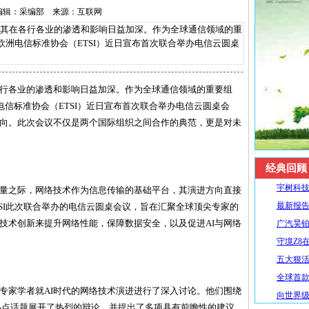
29 编辑：采编部 来源：互联网
在各行各业的渗透和影响日益加深。作为全球通信领域的重
欧洲电信标准协会（ETSI）近日宣布首次联合举办电信云圆桌
行各业的渗透和影响日益加深。作为全球通信领域的重要组
电信标准协会（ETSI）近日宣布首次联合举办电信云圆桌会
方向。此次会议不仅是两个国际组织之间合作的典范，更是对未
经典回顾
宇树科技
量之际，网络技术作为信息传输的基础平台，其演进方向直接
最新报告
ETSI此次联合举办的电信云圆桌会议，旨在汇聚全球顶尖专家的
过技术创新来提升网络性能，保障数据安全，以及促进AI与网络
广汽昊铂
守境Z8
五大狠活升
全球首款R
专家学者就AI时代的网络技术演进进行了深入讨论。他们围绕
向世界级
热点话题展开了热烈的辩论，并提出了多项具有前瞻性的建议