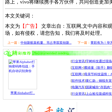
路上，vivo将继续携手各方伙伴，共同创造更加
本文关键词：
本文为
【广告】
文章出自：互联网,文中内容和
场，如有侵权，请您告知，我们将及时处理。
上一篇：
中创新航装机量、市占率双双创新...
下一篇：
菁彩有为！华为B
[
行业资讯
]
宇树科技通过现场检
[
互联网+
]
窦靖童《歌手》翻唱
[
互联网+
]
母亲节科技温情：A
[
软件技术
]
黄仁勋：铜线失宠
[
电脑汽车
]
国家喊你“存肌肉”
苹果Alphabet打...
[
行业资讯
]
上山捡垃圾成科技