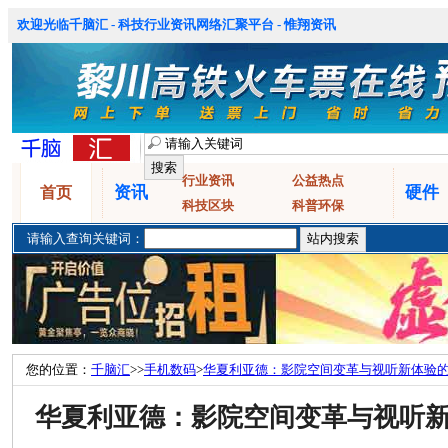
欢迎光临千脑汇 - 科技行业资讯网络汇聚平台 - 惟翔资讯
行业资讯
公益热点
资讯
硬件
首页
科技区块
科普环保
请输入查询关键词：
您的位置：
千脑汇
>>
手机数码
>
华夏利亚德：影院空间变革与视听新体验
华夏利亚德：影院空间变革与视听