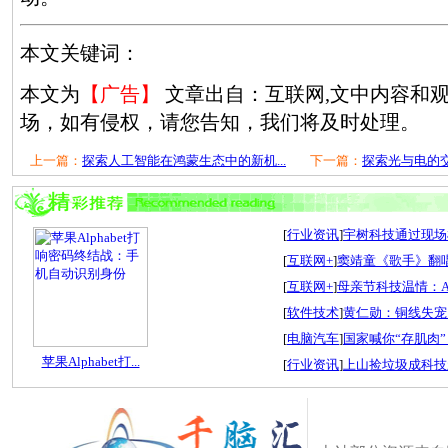
本文关键词：
本文为
【广告】
文章出自：互联网,文中内容和
场，如有侵权，请您告知，我们将及时处理。
上一篇：
探索人工智能在鸿蒙生态中的新机...
下一篇：
探索光与电的交
[
行业资讯
]
宇树科技通过现场检
[
互联网+
]
窦靖童《歌手》翻唱
[
互联网+
]
母亲节科技温情：A
[
软件技术
]
黄仁勋：铜线失宠
[
电脑汽车
]
国家喊你“存肌肉”
苹果Alphabet打...
[
行业资讯
]
上山捡垃圾成科技