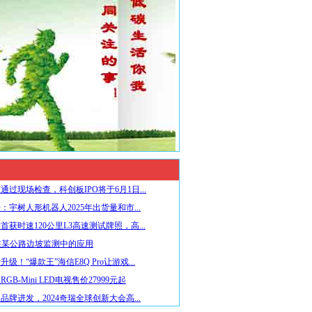
通过现场检查，科创板IPO将于6月1日...
：宇树人形机器人2025年出货量和市...
首获时速120公里L3高速测试牌照，高...
在某公路边坡监测中的应用
级！“爆款王”海信E8Q Pro让游戏...
GB-Mini LED电视售价27999元起
品牌进发，2024奇瑞全球创新大会高...