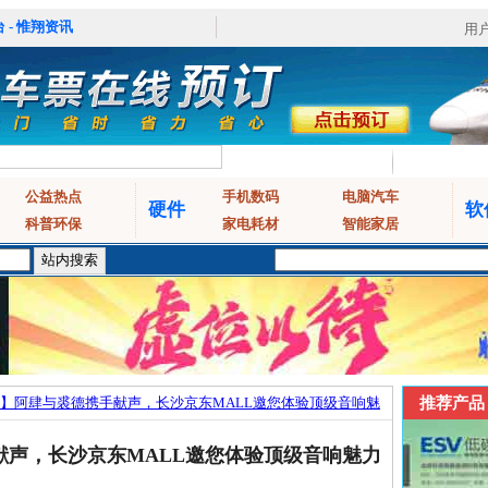
 - 惟翔资讯
用
公益热点
手机数码
电脑汽车
硬件
软
科普环保
家电耗材
智能家居
】阿肆与裘德携手献声，长沙京东MALL邀您体验顶级音响魅
推荐产品
献声，长沙京东MALL邀您体验顶级音响魅力