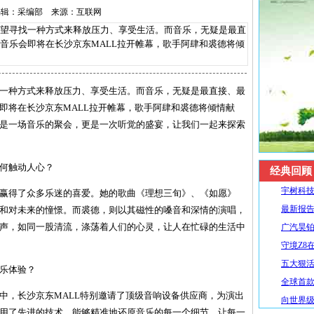
-9 编辑：采编部 来源：互联网
寻找一种方式来释放压力、享受生活。而音乐，无疑是最直
音乐会即将在长沙京东MALL拉开帷幕，歌手阿肆和裘德将倾
一种方式来释放压力、享受生活。而音乐，无疑是最直接、最
即将在长沙京东MALL拉开帷幕，歌手阿肆和裘德将倾情献
是一场音乐的聚会，更是一次听觉的盛宴，让我们一起来探索
何触动人心？
经典回顾
宇树科技
赢得了众多乐迷的喜爱。她的歌曲《理想三旬》、《如愿》
最新报告
和对未来的憧憬。而裘德，则以其磁性的嗓音和深情的演唱，
声，如同一股清流，涤荡着人们的心灵，让人在忙碌的生活中
广汽昊铂
守境Z8
五大狠活升
乐体验？
全球首款R
中，长沙京东MALL特别邀请了顶级音响设备供应商，为演出
向世界级
用了先进的技术，能够精准地还原音乐的每一个细节，让每一