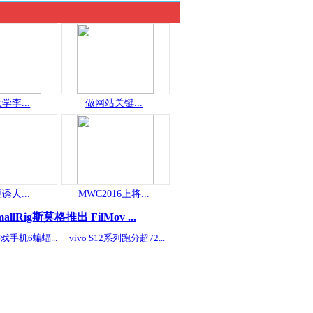
学李...
做网站关键...
诱人...
MWC2016上将...
mallRig斯莫格推出 FilMov ...
戏手机6蝙蝠...
vivo S12系列跑分超72...