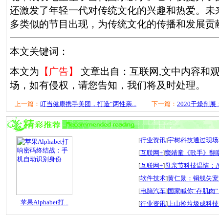
还激发了年轻一代对传统文化的兴趣和热爱。未
多类似的节目出现，为传统文化的传播和发展贡
本文关键词：
本文为
【广告】
文章出自：互联网,文中内容和
场，如有侵权，请您告知，我们将及时处理。
上一篇：
叮当健康携手美团，打造“两性亲...
下一篇：
2020干燥剂展
[
行业资讯
]
宇树科技通过现场检
[
互联网+
]
窦靖童《歌手》翻唱
[
互联网+
]
母亲节科技温情：A
[
软件技术
]
黄仁勋：铜线失宠
[
电脑汽车
]
国家喊你“存肌肉”
苹果Alphabet打...
[
行业资讯
]
上山捡垃圾成科技