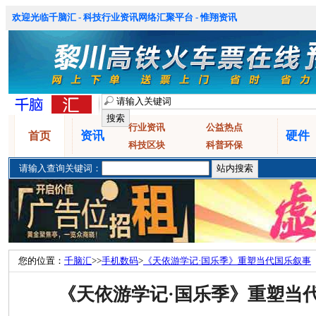
欢迎光临千脑汇 - 科技行业资讯网络汇聚平台 - 惟翔资讯
行业资讯
公益热点
资讯
硬件
首页
科技区块
科普环保
请输入查询关键词：
您的位置：
千脑汇
>>
手机数码
>
《天依游学记·国乐季》重塑当代国乐叙事
《天依游学记·国乐季》重塑当