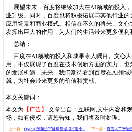
展望未来，百度将继续加大在AI领域的投入
业升级。同时，百度也将积极拓展与其他行业的
应用场景和商业模式。相信在不久的将来，文心
发挥出巨大的作用，为人们的生活带来更多便利
总结：
百度在AI领域的投入和成果令人瞩目。文心
用，不仅展现了百度在技术创新方面的实力，也
的发展机遇。未来，我们期待看到百度在AI领域
就，为社会带来更多的价值和贡献。
本文关键词：
本文为
【广告】
文章出自：互联网,文中内容和
场，如有侵权，请您告知，我们将及时处理。
上一篇：
OpenAI酝酿进军健康领域拟打造个...
下一篇：
百度人工智能云