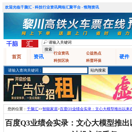
欢迎光临千脑汇 - 科技行业资讯网络汇聚平台 - 惟翔资讯
行业资讯
公益热点
资讯
硬件
首页
科技区块
科普环保
请输入查询关键词：
您的位置：
千脑汇
>>
智能家居
>
百度Q3业绩会实录：文心大模型推出以来
百度Q3业绩会实录：文心大模型推出