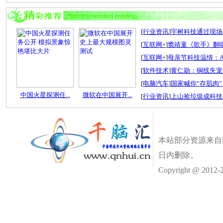
[
行业资讯
]
宇树科技通过现场检
[
互联网+
]
窦靖童《歌手》翻唱
[
互联网+
]
母亲节科技温情：A
[
软件技术
]
黄仁勋：铜线失宠
[
电脑汽车
]
国家喊你“存肌肉”
中国火星探测任...
微软在中国展开...
[
行业资讯
]
上山捡垃圾成科技
本站部分资源来自
日内删除。
Copyright @ 2012-