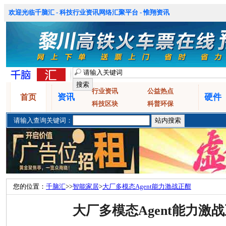
欢迎光临千脑汇 - 科技行业资讯网络汇聚平台 - 惟翔资讯
行业资讯
公益热点
资讯
硬件
首页
科技区块
科普环保
请输入查询关键词：
您的位置：
千脑汇
>>
智能家居
>
大厂多模态Agent能力激战正酣
大厂多模态Agent能力激