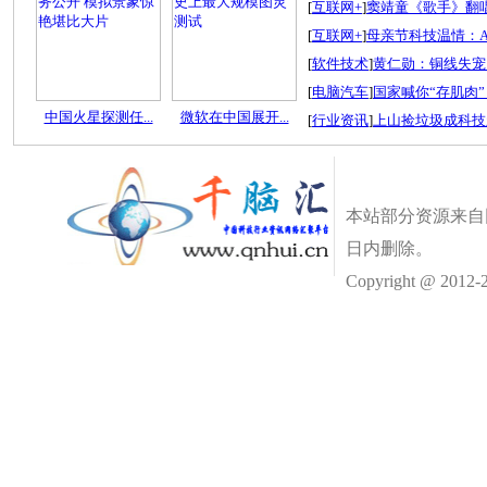
[
互联网+
]
窦靖童《歌手》翻唱
[
互联网+
]
母亲节科技温情：A
[
软件技术
]
黄仁勋：铜线失宠
[
电脑汽车
]
国家喊你“存肌肉”
中国火星探测任...
微软在中国展开...
[
行业资讯
]
上山捡垃圾成科技
本站部分资源来自
日内删除。
Copyright @ 2012-