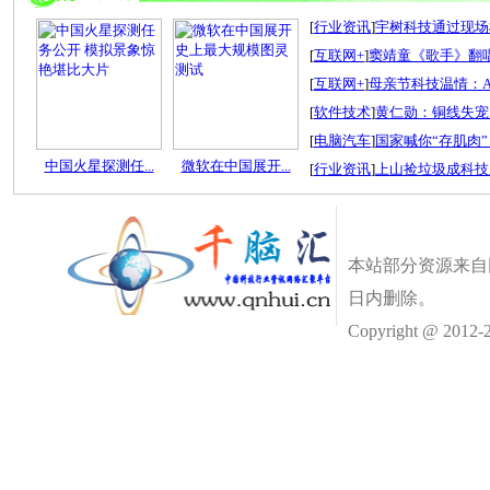
[
行业资讯
]
宇树科技通过现场检
[
互联网+
]
窦靖童《歌手》翻唱
[
互联网+
]
母亲节科技温情：A
[
软件技术
]
黄仁勋：铜线失宠
[
电脑汽车
]
国家喊你“存肌肉”
中国火星探测任...
微软在中国展开...
[
行业资讯
]
上山捡垃圾成科技
本站部分资源来自
日内删除。
Copyright @ 2012-