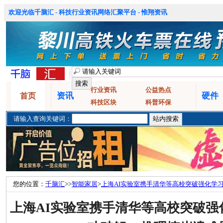
欢迎光临千脑汇 - 科技行业资讯网络汇聚平台 - 惟翔资讯
行业资讯
公益热点
资讯
硬件
首页
科技区块
科普环保
请输入查询关键词：
您的位置：
千脑汇
>>
智能家居
>
上海AI实验室携手清华等高校突破强化学习
难题
上海AI实验室携手清华等高校突破强