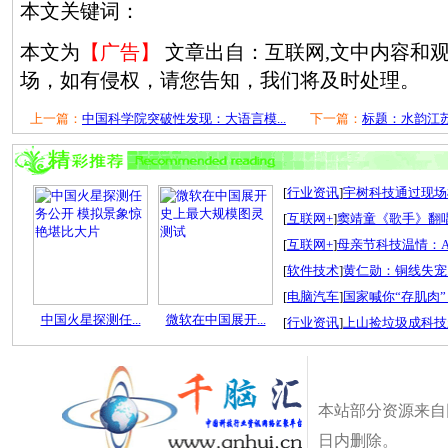
本文关键词：
本文为
【广告】
文章出自：互联网,文中内容和
场，如有侵权，请您告知，我们将及时处理。
上一篇：
中国科学院突破性发现：大语言模...
下一篇：
标题：水韵江苏装
[
行业资讯
]
宇树科技通过现场检
[
互联网+
]
窦靖童《歌手》翻唱
[
互联网+
]
母亲节科技温情：A
[
软件技术
]
黄仁勋：铜线失宠
[
电脑汽车
]
国家喊你“存肌肉”
中国火星探测任...
微软在中国展开...
[
行业资讯
]
上山捡垃圾成科技
本站部分资源来自
日内删除。