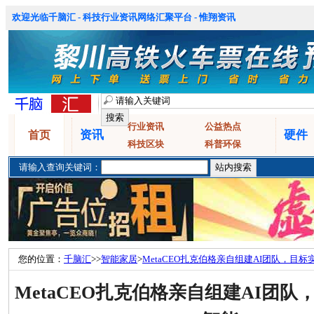
欢迎光临千脑汇 - 科技行业资讯网络汇聚平台 - 惟翔资讯
行业资讯
公益热点
资讯
硬件
首页
科技区块
科普环保
请输入查询关键词：
您的位置：
千脑汇
>>
智能家居
>
MetaCEO扎克伯格亲自组建AI团队，目标
MetaCEO扎克伯格亲自组建AI团队