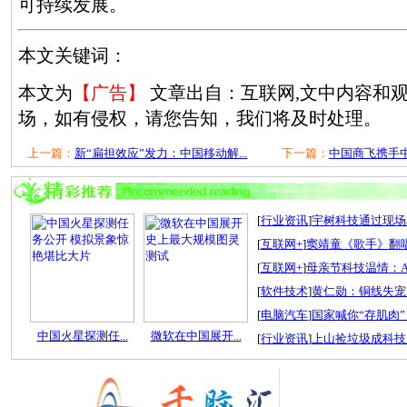
可持续发展。
本文关键词：
本文为
【广告】
文章出自：互联网,文中内容和
场，如有侵权，请您告知，我们将及时处理。
上一篇：
新“扁担效应”发力：中国移动解...
下一篇：
中国商飞携手中国
[
行业资讯
]
宇树科技通过现场检
[
互联网+
]
窦靖童《歌手》翻唱
[
互联网+
]
母亲节科技温情：A
[
软件技术
]
黄仁勋：铜线失宠
[
电脑汽车
]
国家喊你“存肌肉”
中国火星探测任...
微软在中国展开...
[
行业资讯
]
上山捡垃圾成科技