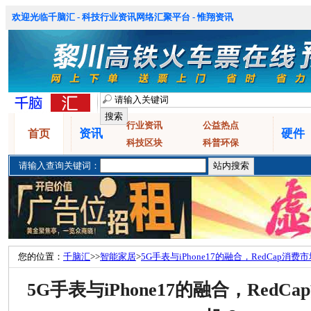
欢迎光临千脑汇 - 科技行业资讯网络汇聚平台 - 惟翔资讯
行业资讯
公益热点
资讯
硬件
首页
科技区块
科普环保
请输入查询关键词：
您的位置：
千脑汇
>>
智能家居
>
5G手表与iPhone17的融合，RedCap消
5G手表与iPhone17的融合，RedC