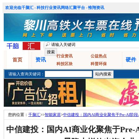
欢迎光临千脑汇 - 科技行业资讯网络汇聚平台 - 惟翔资讯
行业资讯
公益热点
资讯
硬件
首页
科技区块
科普环保
请输入查询关键词：
您的位置：
千脑汇
>>
智能家居
>
中信建投：国内AI商业化聚焦于Pre-AI
中信建投：国内AI商业化聚焦于Pre-