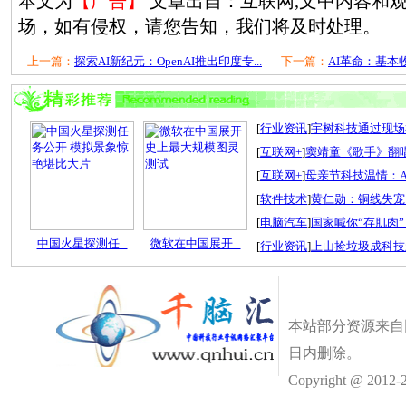
本文为
【广告】
文章出自：互联网,文中内容和
场，如有侵权，请您告知，我们将及时处理。
上一篇：
探索AI新纪元：OpenAI推出印度专...
下一篇：
AI革命：基本
[
行业资讯
]
宇树科技通过现场检
[
互联网+
]
窦靖童《歌手》翻唱
[
互联网+
]
母亲节科技温情：A
[
软件技术
]
黄仁勋：铜线失宠
[
电脑汽车
]
国家喊你“存肌肉”
中国火星探测任...
微软在中国展开...
[
行业资讯
]
上山捡垃圾成科技
本站部分资源来自
日内删除。
Copyright @ 2012-