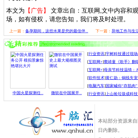
本文为
【广告】
文章出自：互联网,文中内容和
场，如有侵权，请您告知，我们将及时处理。
上一篇：
备孕期间，这些水果是您的最佳伴...
下一篇：
异地工作与生
[
行业资讯
]
宇树科技通过现场检
[
互联网+
]
窦靖童《歌手》翻唱
[
互联网+
]
母亲节科技温情：A
[
软件技术
]
黄仁勋：铜线失宠
[
电脑汽车
]
国家喊你“存肌肉”
中国火星探测任...
微软在中国展开...
[
行业资讯
]
上山捡垃圾成科技
本站部分资源来自
日内删除。