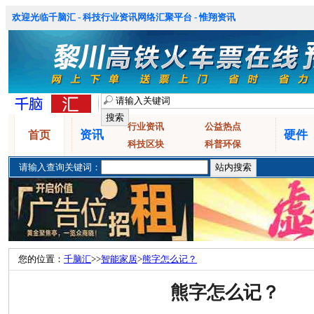
欢迎光临千脑汇 - 科技行业资讯网络汇聚平台 - 惟翔资讯
行业资讯
公益热点
资讯
硬件
首页
科技区块
科普环保
请输入查询关键词：
您的位置：
千脑汇
>>
智能家居
>
熊字怎么记？
熊字怎么记？