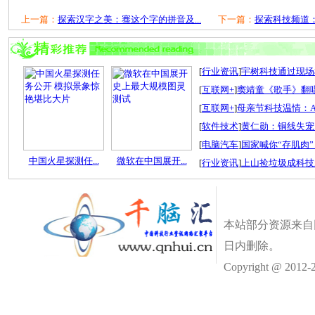
上一篇：
探索汉字之美：骞这个字的拼音及...
下一篇：
探索科技频道：
[
行业资讯
]
宇树科技通过现场检
[
互联网+
]
窦靖童《歌手》翻唱
[
互联网+
]
母亲节科技温情：A
[
软件技术
]
黄仁勋：铜线失宠
[
电脑汽车
]
国家喊你“存肌肉”
中国火星探测任...
微软在中国展开...
[
行业资讯
]
上山捡垃圾成科技
本站部分资源来自
日内删除。
Copyright @ 2012-