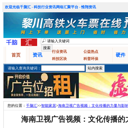
欢迎光临千脑汇 - 科技行业资讯网络汇聚平台 - 惟翔资讯
行业资讯
公益热点
资讯
硬件
首页
科技区块
科普环保
请输入查询关键词：
您的位置：
千脑汇
>>
智能家居
>
海南卫视广告视频：文化传播的力量与影
海南卫视广告视频：文化传播的