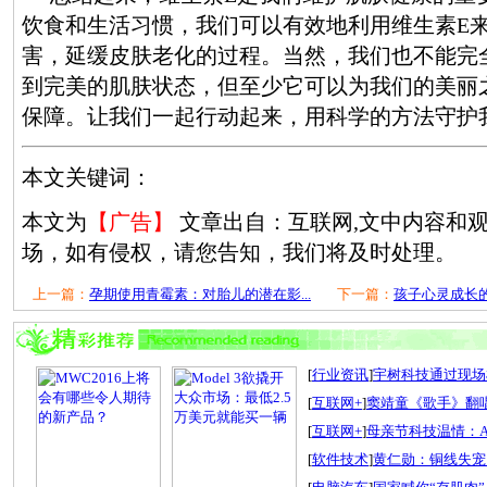
饮食和生活习惯，我们可以有效地利用维生素E
害，延缓皮肤老化的过程。当然，我们也不能完
到完美的肌肤状态，但至少它可以为我们的美丽
保障。让我们一起行动起来，用科学的方法守护
本文关键词：
本文为
【广告】
文章出自：互联网,文中内容和
场，如有侵权，请您告知，我们将及时处理。
上一篇：
孕期使用青霉素：对胎儿的潜在影...
下一篇：
孩子心灵成长的
[
行业资讯
]
宇树科技通过现场检
[
互联网+
]
窦靖童《歌手》翻唱
[
互联网+
]
母亲节科技温情：A
[
软件技术
]
黄仁勋：铜线失宠