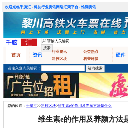
欢迎光临千脑汇 - 科技行业资讯网络汇聚平台 - 惟翔资讯
行业资讯
公益热点
资讯
硬件
首页
科技区块
科普环保
请输入查询关键词：
您的位置：
千脑汇
>>
科技区块
>
维生素e的作用及养颜方法是什么
维生素e的作用及养颜方法