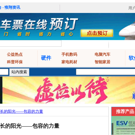
 - 惟翔资讯
用
公益热点
手机数码
电脑汽车
硬件
软
科普环保
家电耗材
智能家居
长的阳光——包容的力量
推荐产品
长的阳光——包容的力量