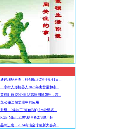
通过现场检查，科创板IPO将于6月1日...
：宇树人形机器人2025年出货量和市...
首获时速120公里L3高速测试牌照，高...
在某公路边坡监测中的应用
级！“爆款王”海信E8Q Pro让游戏...
GB-Mini LED电视售价27999元起
品牌进发，2024奇瑞全球创新大会高...