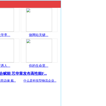
学李...
做网站关键...
诱人...
你的生命里...
合赋能 芯华章发布高性能F...
胜边缘 戴...
什么是科技型物流企业...